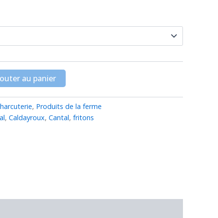
outer au panier
harcuterie
,
Produits de la ferme
al
,
Caldayroux
,
Cantal
,
fritons