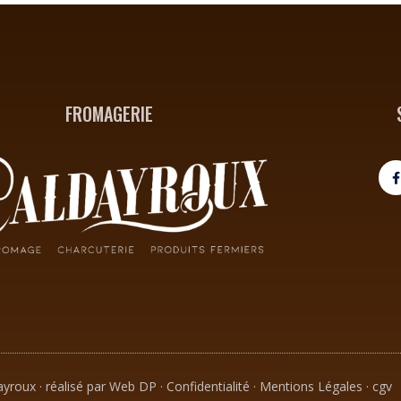
FROMAGERIE
c
k
-
f
ayroux ·
réalisé par Web DP
·
Confidentialité
·
Mentions Légales
·
cgv