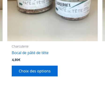
être
choisies
sur
la
page
du
produit
Charcuterie
Bocal de pâté de tête
4,80
€
Choix des options