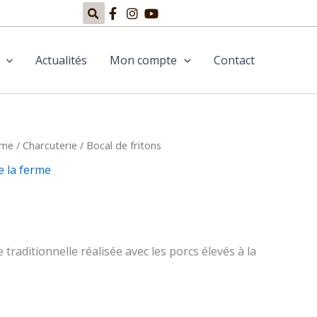
Actualités
Mon compte
Contact
rme
lage
/
Charcuterie
/ Bocal de fritons
e la ferme
e
rix :
,80€
e traditionnelle réalisée avec les porcs élevés à la
,99€