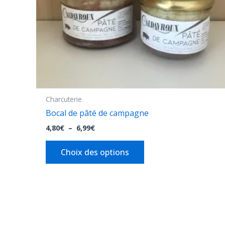
être
choisies
sur
la
page
du
produit
Charcuterie
Bocal de pâté de campagne
4,80
€
–
6,99
€
Choix des options