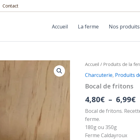
Contact
Accueil
La ferme
Nos produits
quantité
Accueil
/
Produits de la fe
P
de
Charcuterie
,
Produits d
Bocal
d
de
Bocal de fritons
fritons
p
4,80
€
–
6,99
€
4
Bocal de fritons. Recett
à
ferme.
6
180g ou 350g
Ferme Caldayroux