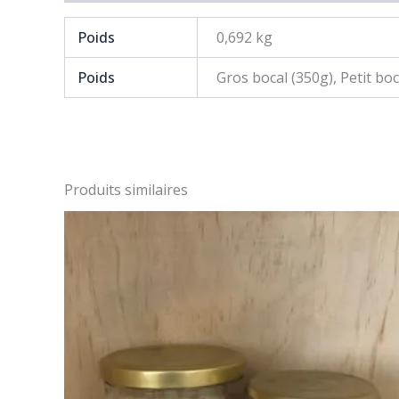
Poids
0,692 kg
Poids
Gros bocal (350g), Petit boc
Produits similaires
Plage
Ce
de
produit
prix :
4,80€
a
à
plusieurs
6,99€
variations.
Les
options
peuvent