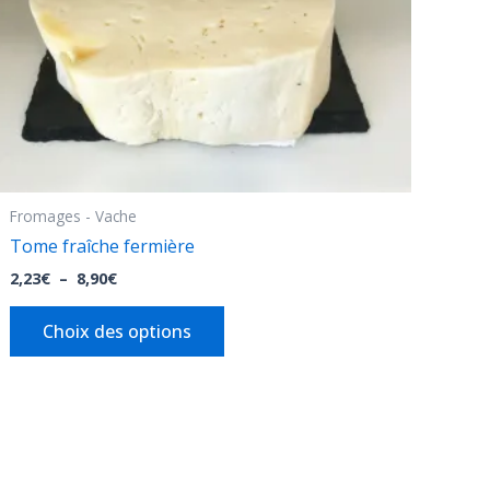
être
choisies
sur
la
page
du
produit
Fromages - Vache
Tome fraîche fermière
2,23
€
–
8,90
€
Choix des options