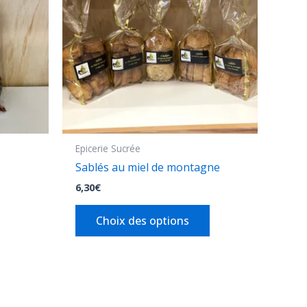
variations.
Les
options
peuvent
être
choisies
sur
la
Epicerie Sucrée
page
Sablés au miel de montagne
du
6,30
€
produit
Choix des options