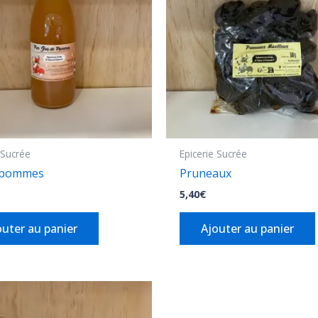
 Sucrée
Epicerie Sucrée
e pommes
Pruneaux
5,40
€
outer au panier
Ajouter au panier
Plage
Ce
de
produit
prix :