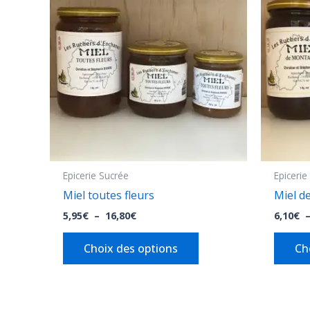
5,95€
a
à
plusieurs
16,80€
variations.
Les
options
peuvent
être
choisies
sur
la
Epicerie Sucrée
Epicerie
page
Miel toutes fleurs
Miel d
du
5,95
€
–
16,80
€
6,10
€
produit
Choix des options
Ch