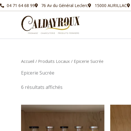
Aller
04 71 64 68 99
76 Av du Général Leclerc
15000 AURILLAC
au
contenu
Accueil
/
Produits Locaux
/ Epicerie Sucrée
Epicerie Sucrée
6 résultats affichés
Ce
produit
a
plusieurs