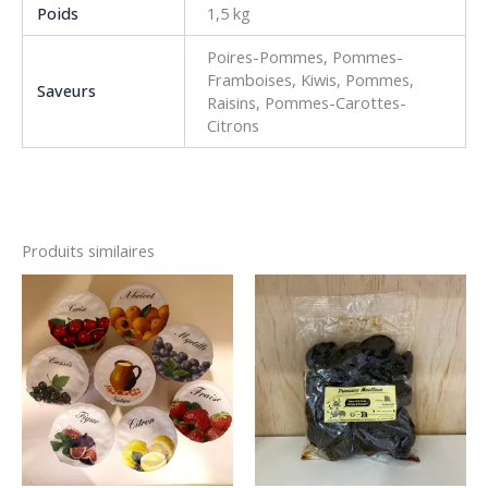
Poids
1,5 kg
Poires-Pommes, Pommes-
Framboises, Kiwis, Pommes,
Saveurs
Raisins, Pommes-Carottes-
Citrons
Produits similaires
Plage
Ce
de
produit
prix :
0,80€
a
à
plusieurs
0,90€
variations.
Les
options
peuvent