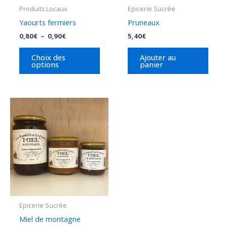
être
Produits Locaux
Epicerie Sucrée
choisies
Yaourts fermiers
Pruneaux
sur
0,80
€
–
0,90
€
5,40
€
la
page
Choix des
Ajouter au
options
panier
du
produit
Plage
Ce
de
produit
prix :
6,10€
a
à
plusieurs
17,80€
variations.
Les
options
peuvent
être
Epicerie Sucrée
choisies
Miel de montagne
sur