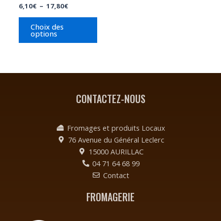
6,10
€
–
17,80
€
la
page
Choix des
options
du
produit
CONTACTEZ-NOUS
Fromages et produits Locaux
76 Avenue du Général Leclerc
15000 AURILLAC
04 71 64 68 99
Contact
FROMAGERIE