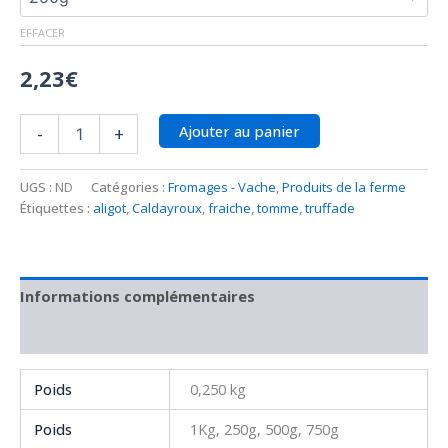
EFFACER
2,23
€
Ajouter au panier
-
+
UGS :
ND
Catégories :
Fromages - Vache
,
Produits de la ferme
Étiquettes :
aligot
,
Caldayroux
,
fraiche
,
tomme
,
truffade
Informations complémentaires
Avis (0)
Poids
0,250 kg
Poids
1Kg, 250g, 500g, 750g