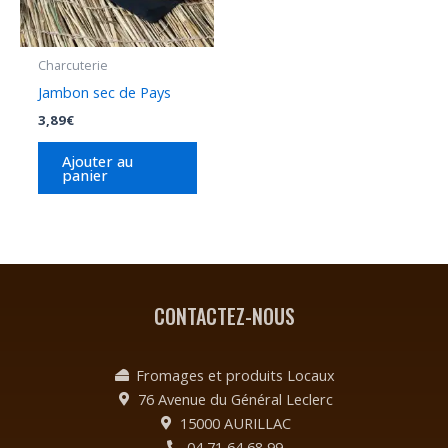
Charcuterie
Jambon sec de Pays
3,89
€
Ajouter au
panier
CONTACTEZ-NOUS
Fromages et produits Locaux
76 Avenue du Général Leclerc
15000 AURILLAC
04 71 64 68 99