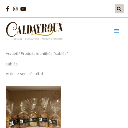
Aller
au
contenu
Accueil
/ Produits identifiés “sablés”
sablés
Voici le seul résultat
Ce
produit
a
plusieurs
variations.
Les