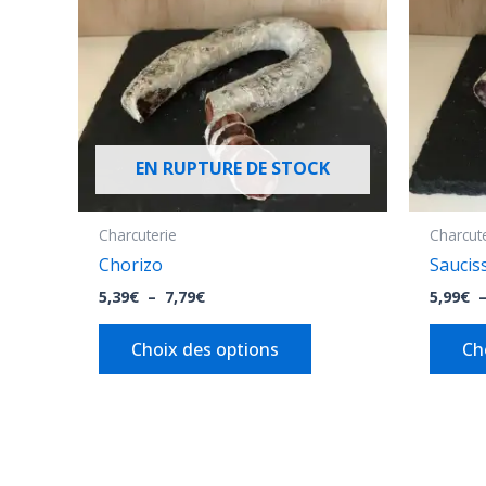
7,79€
variations.
Les
options
peuvent
être
EN RUPTURE DE STOCK
choisies
sur
la
Charcuterie
Charcut
page
Chorizo
Saucis
du
5,39
€
–
7,79
€
5,99
€
produit
Choix des options
Ch