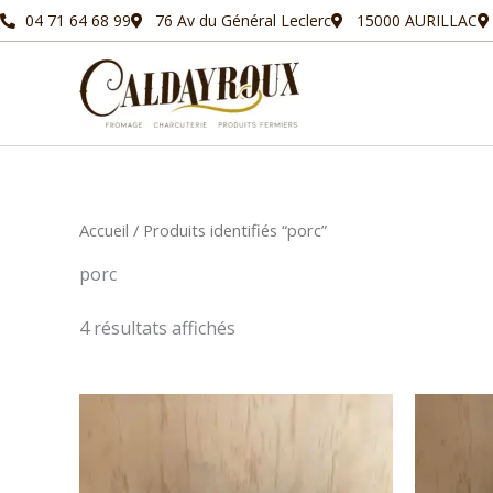
Aller
04 71 64 68 99
76 Av du Général Leclerc
15000 AURILLAC
au
contenu
Accueil
/ Produits identifiés “porc”
porc
4 résultats affichés
Plage
Ce
de
produit
prix :
5,39€
a
à
plusieurs