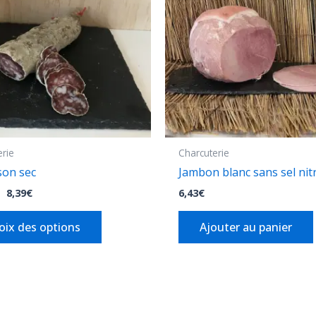
8,39€
variations.
Les
options
peuvent
être
choisies
sur
la
erie
Charcuterie
page
son sec
Jambon blanc sans sel nitr
du
–
8,39
€
6,43
€
produit
oix des options
Ajouter au panier