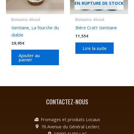
EN RUPTURE DE STOCK
Boissons- Alcool
Boissons- Alcool
Gentiane, La fourche du
Bière Crat’r Gentiane
diable
11,55
€
29,95
€
Lire la suite
Ajouter au
panier
CONTACTEZ-NOUS
Fromages et produits Locaux
76 Avenue du Général Leclerc
15000 AURILLAC