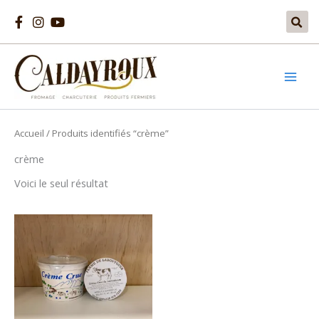
Aller
au
contenu
Accueil
/ Produits identifiés “crème”
crème
Voici le seul résultat
Plage
Ce
de
produit
prix :
2,90€
a
à
plusieurs
4,50€
variations.
Les