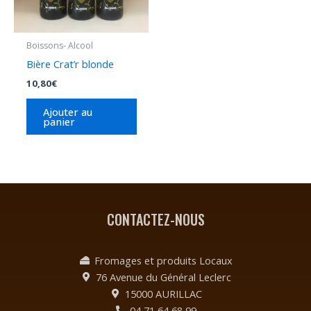
Boissons- Alcool
Bière Crat’r blonde
10,80
€
Ajouter au
panier
CONTACTEZ-NOUS
Fromages et produits Locaux
76 Avenue du Général Leclerc
15000 AURILLAC
04 71 64 68 99