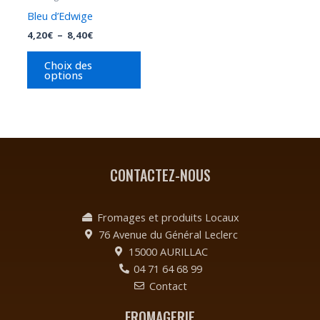
choisies
Bleu d’Edwige
sur
4,20
€
–
8,40
€
la
page
Choix des
options
du
produit
CONTACTEZ-NOUS
Fromages et produits Locaux
76 Avenue du Général Leclerc
15000 AURILLAC
04 71 64 68 99
Contact
FROMAGERIE