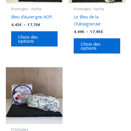
être
être
Fromages - Vache
Fromages - Vache
choisies
chois
Bleu d’Auvergne AOP
Le Bleu de la
sur
sur
Châtaigneraie
4,43
€
–
17,70
€
la
la
4,49
€
–
17,95
€
page
page
Choix des
options
du
du
Choix des
options
produit
produ
Plage
Ce
de
produit
prix :
4,20€
a
à
plusieurs
8,40€
variations.
Les
options
peuvent
être
Fromages