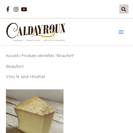
Aller
au
contenu
Accueil
/ Produits identifiés “Beaufort”
Beaufort
Voici le seul résultat
Plage
Ce
de
produit
prix :
8,95€
a
à
plusieurs
17,85€
variations.
Les