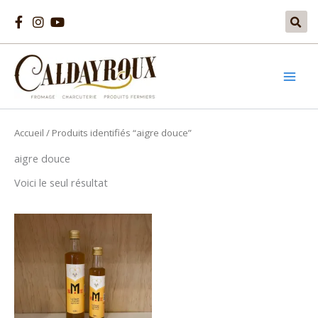
Aller
au
contenu
Accueil
/ Produits identifiés “aigre douce”
aigre douce
Voici le seul résultat
Plage
Ce
de
produit
prix :
6,00€
a
à
plusieurs
8,50€
variations.
Les